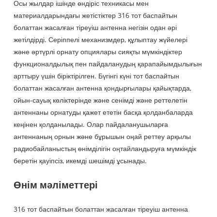
Осы жылдар ішінде өндіріс техникасы мен
материалдарындағы жетістіктер 316 тот баспайтын
болаттан жасалған тіреуіш антенна негізін одан әрі
жетілдірді. Серіппелі механизмдер, құлыптау жүйелері
және әртүрлі орнату опциялары сияқты мүмкіндіктер
функционалдылық пен пайдаланудың қарапайымдылығын
арттыру үшін біріктірілген. Бүгінгі күні тот баспайтын
болаттан жасалған антенна қондырғылары қайықтарда,
ойын-сауық көліктерінде және сенімді және реттелетін
антеннаны орнатуды қажет ететін басқа қолданбаларда
кеңінен қолданылады. Олар пайдаланушыларға
антеннаның орнын және бұрышын оңай реттеу арқылы
радиобайланыстың өнімділігін оңтайландыруға мүмкіндік
беретін қауіпсіз, икемді шешімді ұсынады.
Өнім мәліметтері
316 тот баспайтын болаттан жасалған тіреуіш антенна