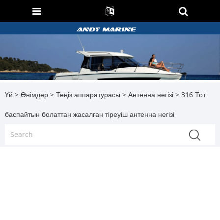
Үй
>
Өнімдер
>
Теңіз аппаратурасы
>
Антенна негізі
> 316 Тот
баспайтын болаттан жасалған тіреуіш антенна негізі