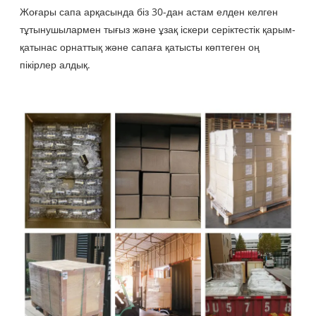
Жоғары сапа арқасында біз 30-дан астам елден келген
тұтынушылармен тығыз және ұзақ іскери серіктестік қарым-
қатынас орнаттық және сапаға қатысты көптеген оң
пікірлер алдық.