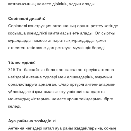
қозғалысының немесе дірілінің алдын алады.
Серіппелі дизайн:
Серіппелі конструкция антеннаның орнын реттеу кезінде
қосымша икемділікті қамтамасыз ете алады. Ол сыртқы
құралдарды немесе аппараттық құралдарды қажет
етпестен тегіс және дәл реттеуге мүмкіндік береді.
Үйлесімділік:
316 Тот баспайтын болаттан жасалған тіреуіш антенна
негіздері антенна түрлері мен өлшемдерінің ауқымын
орналастыруға арналған. Олар әртүрлі антенналармен
үйлесімділікті қамтамасыз ету үшін жиі стандартты
монтаждық жіптермен немесе кронштейндермен бірге
келеді.
Ауа-райына төзімділік:
Антенна негіздері қатал ауа райы жағдайларына, соның