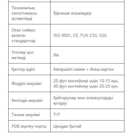
Техникалық
сипаттамасы
Бірнеше өлшемдер
қолжетімді
Оған сәйкес
келетін
ISO 9001, CE, TUV, CSS, SGS
стандарттар
Үлгілер қол
Иә
жетімді
Қаптау әдісі
Көпіршікті сөмке + Ағаш картон
20 фут контейнер үшін 10-15 күн,
Өндіріс мерзімі
40 фут контейнер үшін 20-25 күн
Қайтарулар мен алмасуларды
Кепілдік мерзімі
қолдау
Төлем мерзімі
Т/Т
FOB жүктеу порты
Циндао Қытай