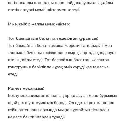
негізі оларды жан-жақты және пайдаланушыға ыңғайлы
ететін әртүрлі мүмкіндіктермен келеді.
Міне, кейбір жалпы мүмкіндіктер:
Тот баспайтын болаттан жасалған құрылыс:
Тот баспайтын болат тамаша коррозияға төзімділігімен
танымал, бұл оны теңізде және сыртқы ортада қолдануға
өте ыңғайлы етеді. Тот баспайтын болаттан жасалған
конструкция беріктік пен ұзақ өмір сүруді қамтамасыз
етеді.
Ратчет механизмі:
Бекіту механизмі антеннаның орналасуын және бұрышын
оңай реттеуге мүмкіндік береді. Ол әдетте реттелгеннен
кейін антеннаны орнында мықтап ұстайтын тістерден
немесе бекіткіштерден тұрады.