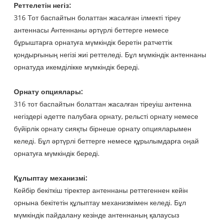
Реттелетін негіз:
316 Тот баспайтын болаттан жасалған ілмекті тіреу
антеннасы Антеннаны әртүрлі беттерге немесе
бұрыштарға орнатуға мүмкіндік беретін ратчеттік
қондырғының негізі жиі реттеледі. Бұл мүмкіндік антеннаны
орнатуда икемділікке мүмкіндік береді.
Орнату опциялары:
316 тот баспайтын болаттан жасалған тіреуіш антенна
негіздері әдетте палубаға орнату, рельсті орнату немесе
бүйірлік орнату сияқты бірнеше орнату опцияларымен
келеді. Бұл әртүрлі беттерге немесе құрылымдарға оңай
орнатуға мүмкіндік береді.
Құлыптау механизмі:
Кейбір бекіткіш тіректер антеннаны реттегеннен кейін
орнына бекітетін құлыптау механизмімен келеді. Бұл
мүмкіндік пайдалану кезінде антеннаның қалаусыз