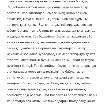
орнату шешімдерінің қажеттілігінен бастауға болады.
Радиобайланыстың алғашқы күндерінде антенналар
бекітілген кронштейндер немесе қысқыштар арқылы
орнатылды, бұл антеннаның орнын немесе бұрышын
реттеуді қиындатты. Бұл сигналды қабылдауды немесе
жіберу бағытын оңтайландыруға тырысқанда қиындықтар
тудыруы мүмкін. Тот баспайтын болаттан жасалған 316
антенна негізін енгізу антенналарды қайықтарға және
басқа қолданбаларға орнату тәсілін өзгертті. Бекіту
механизмі қосымша құралдарды немесе жабдықты қажет
етпестен антеннаның бұрышы мен орнын оңай реттеуге
мүмкіндік береді. Тот баспайтын болат теңіз орталарында
өте маңызды коррозияға төзімділігіне байланысты
ратчетке орнатылған антенна негіздері үшін таңдаулы
материал болып табылады. Теңіздегі қатал жағдайлар,
соның ішінде тұзды судың және басқа коррозиялық
элементтердің әсерінен тот баспайтын болат сияқты берік
және ұзаққа созылатын материалдарды пайдалану қажет.