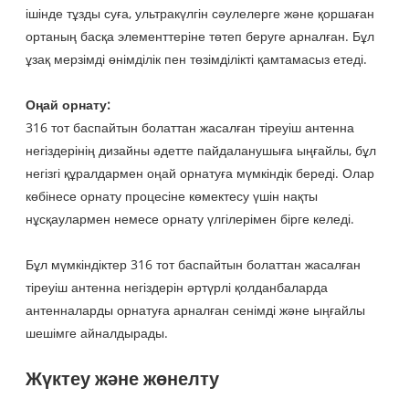
ішінде тұзды суға, ультракүлгін сәулелерге және қоршаған
ортаның басқа элементтеріне төтеп беруге арналған. Бұл
ұзақ мерзімді өнімділік пен төзімділікті қамтамасыз етеді.
Оңай орнату:
316 тот баспайтын болаттан жасалған тіреуіш антенна
негіздерінің дизайны әдетте пайдаланушыға ыңғайлы, бұл
негізгі құралдармен оңай орнатуға мүмкіндік береді. Олар
көбінесе орнату процесіне көмектесу үшін нақты
нұсқаулармен немесе орнату үлгілерімен бірге келеді.
Бұл мүмкіндіктер 316 тот баспайтын болаттан жасалған
тіреуіш антенна негіздерін әртүрлі қолданбаларда
антенналарды орнатуға арналған сенімді және ыңғайлы
шешімге айналдырады.
Жүктеу және жөнелту