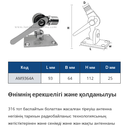
Код
L мм
В мм
H мм
D мм
AM9364A
93
64
112
25
Өнімнің ерекшелігі және қолданылуы
316 тот баспайтын болаттан жасалған тіреуіш антенна
негізінің тарихын радиобайланыс технологиясының
жетістіктерінен және сенімді және жан-жақты антеннаны