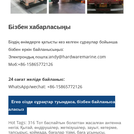
Бізбен хабарласыңы
Біздің өнімдерге қатысты кез келген сұраулар бойынша
бізбен еркін байланысыңыз:
Электрондық пошта:
andy@hardwaremarine.com
Моб:
+86-15865772126
24 сағат желіде байланыс:
WhatsApp/wechat: +86-15865772126
Егер сізде сұрақтар туындаса, бізбен байланыса
аласыз
Hot Tags: 316 Тот баспайтын болаттан жасалған антенна
негізі, Қытай, өндірушілер, жеткізушілер, зауыт, көтерме,
тапсырыс, қоймада, бағалар тізімі, баға ұсынысы,