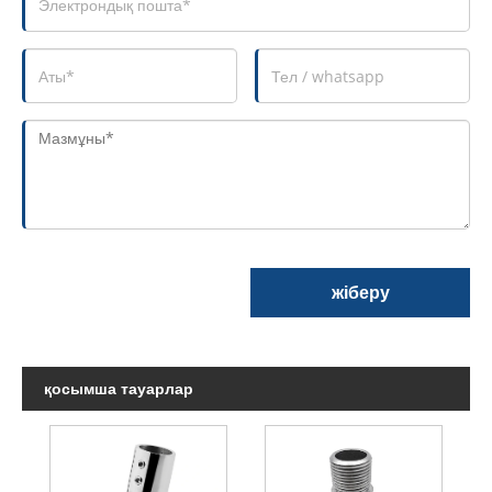
жіберу
қосымша тауарлар