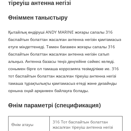
тіреуіш антенна негізі
Өніммен таныстыру
Қытайлық өндіруші ANDY MARINE жоғары сапалы 316
баспайтын болаттан жасалған антенна негізін қамтамасыз
етуге міндеттенеді. Төмен бағамен жоғары сапалы 316
баспайтын болаттан жасалған антенна негізін сатып
алыңыз. Антенна базасы теңіз деңгейіне сәйкес келеді,
сонымен бірге ол тамаша коррозияға төзімділікке ие. 316
тот баспайтын болаттан жасалған тіреуіш антенна негізі
тамаша тұрақтылықты қамтамасыз етеді және дизайнды
орнына оңай арқанмен байлауға болады.
Өнім параметрі (спецификация)
316 Тот баспайтын болаттан
Өнім атауы
жасалған тіреуіш антенна негізі