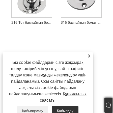
316 Тот баспайтын болаттан жасалған реттелетін қайық антеннасының негізі
316 баспайтын болаттан жасалған 90 градусқа бекітілген теңіз антеннасының негізі
X
Біз cookie файлдарын сізге жақсырақ
шолу тәжірибесін ұсыну, сайт трафигін
талдау және мазмұнды жекелендіру үшін
пайдаланамыз. Осы сайтты пайдалану
арқылы сіз cookie файлдарын
пайдалануымызға келісесіз.
Құпиялылық
саясаты
Қабылдамау
Қабылдау