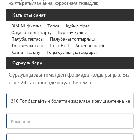
жылтыратылған айна, коррозияға төзімділік
Қатысты санат
BIMINI фитинг
Топса
Құбыр тірегі
Сақиналарды тарту
Бұрылу құлпы
Палуба тақтасы
Палубаны толтырғыш
Танк желдеткіш
Thru-Hull
Антенна негізі
Кокпитті ағызу
Теңіз суының штамдары
Сұрау жіберу
Сұрауыңызды төмендегі формада қалдырыңыз. Біз
сізге 24 сағат ішінде жауап береміз.