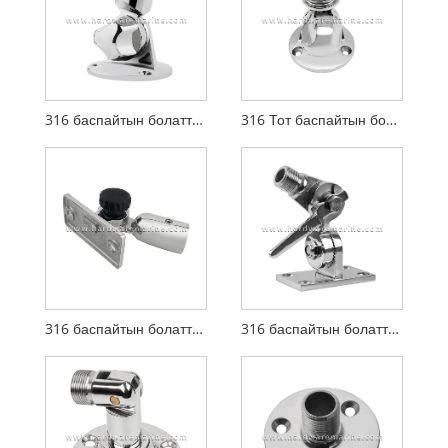
316 баспайтын болаттан жасалған теңіз дөңгелек антеннасының негізі
316 Тот баспайтын болаттан жасалған теңіз антеннасының негізі жіп басы
316 баспайтын болаттан жасалған теңіз антеннасының негізі
316 баспайтын болаттан жасалған теңізде реттелетін антенна негізі