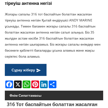
тіреуіш антенна негізі
Жоғары сапалы 316 тот баспайтын болаттан жасалған
тіреуіш антенна негізін Қытай өндірушісі ANDY MARINE
ұсынады. Төмен бағамен жоғары сапалы 316 баспайтын
болаттан жасалған антенна негізін сатып алыңыз. Біз 35
жылдан астам кәсіби 316 баспайтын болаттан жасалған
антенна негізін шығарамыз. Біз жоғары сапалы өнімдер мен
бәсекеге қабілетті бағаларды ұсына аламыз және жақсы
серіктес бола аламыз.
Сұрау жіберу
Facebook
X
WhatsApp
Pinterest
LinkedIn
Share
Өнім Сипаттамасы
316 Тот баспайтын болаттан жасалған