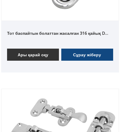
Тот баспайтын болаттан жасалған 316 қайық D
пішінді жиналмалы жастықша көз
Ары қарай оқу
Сұрау жіберу