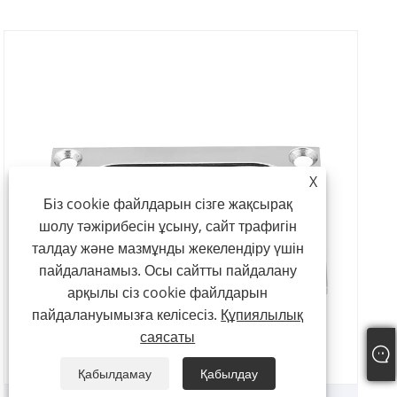
X
Біз cookie файлдарын сізге жақсырақ
шолу тәжірибесін ұсыну, сайт трафигін
талдау және мазмұнды жекелендіру үшін
пайдаланамыз. Осы сайтты пайдалану
арқылы сіз cookie файлдарын
пайдалануымызға келісесіз.
Құпиялылық
саясаты
Қабылдамау
Қабылдау