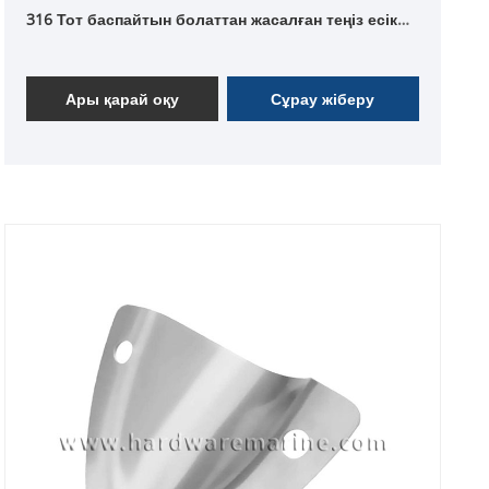
316 Тот баспайтын болаттан жасалған теңіз есік
тығыны
Ары қарай оқу
Сұрау жіберу