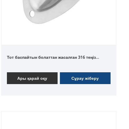
Тот баспайтын болаттан жасалған 316 теңіз
қабықшасының желдеткіші
Ары қарай оқу
Сұрау жіберу