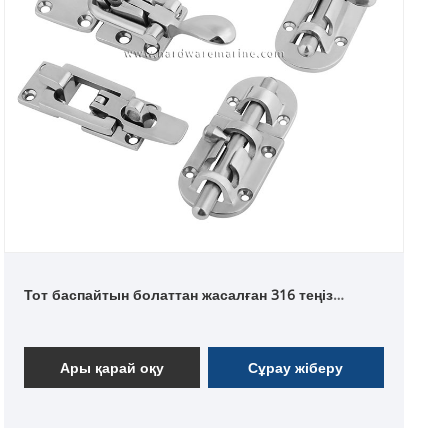
Тот баспайтын болаттан жасалған 316 теңіз
құлыпталатын қысқыш ысырма
Ары қарай оқу
Сұрау жіберу