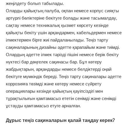
жеңілдету болып табылады.
Оларды қайықтың палуба, оқпан немесе корпус сияқты
әртүрлі бөліктеріне бекітуге болады және тасымалдау,
сақтау немесе техникалық қызмет көрсету кезінде
қайықты бекіту үшін арқандармен, кабельдермен немесе
ілмектермен бірге жиі пайдаланылады. Теңіз тарту
сақиналарының дизайны әдетте қарапайым және тиімді.
Олардың әдетте ілмек тәрізді пішіні немесе берік бекіту
нүктесі бар дөңгелек сақинасы бар. Бұл көтеру
жабдықтарын, арқандарды немесе белдіктерді оңай
бекітуге мүмкіндік береді. Теңіз тарту сақиналары әдетте
коррозияға төзімді және көтеру немесе сүйрету
операциялары кезінде қайықтың қауіпсіздігі мен
тұрақтылығын қамтамасыз ететін сенімді және сенімді
ұстауды қамтамасыз етуге арналған.
Дұрыс теңіз сақиналарын қалай таңдау керек?