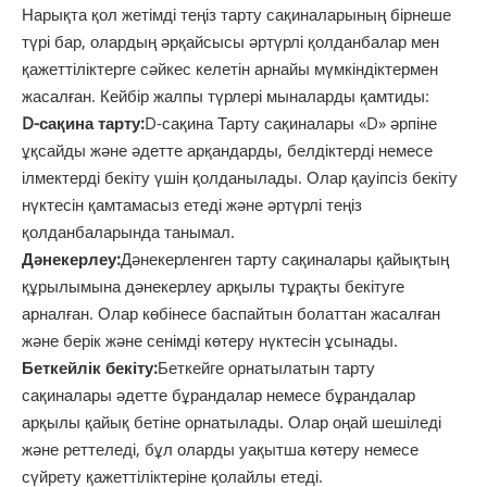
Нарықта қол жетімді теңіз тарту сақиналарының бірнеше
түрі бар, олардың әрқайсысы әртүрлі қолданбалар мен
қажеттіліктерге сәйкес келетін арнайы мүмкіндіктермен
жасалған. Кейбір жалпы түрлері мыналарды қамтиды:
D-сақина тарту:
D-сақина Тарту сақиналары «D» әрпіне
ұқсайды және әдетте арқандарды, белдіктерді немесе
ілмектерді бекіту үшін қолданылады. Олар қауіпсіз бекіту
нүктесін қамтамасыз етеді және әртүрлі теңіз
қолданбаларында танымал.
Дәнекерлеу:
Дәнекерленген тарту сақиналары қайықтың
құрылымына дәнекерлеу арқылы тұрақты бекітуге
арналған. Олар көбінесе баспайтын болаттан жасалған
және берік және сенімді көтеру нүктесін ұсынады.
Беткейлік бекіту:
Беткейге орнатылатын тарту
сақиналары әдетте бұрандалар немесе бұрандалар
арқылы қайық бетіне орнатылады. Олар оңай шешіледі
және реттеледі, бұл оларды уақытша көтеру немесе
сүйрету қажеттіліктеріне қолайлы етеді.