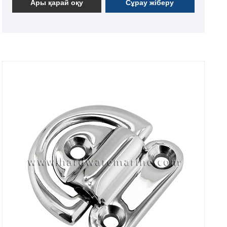
Ары қарай оқу
Сұрау жіберу