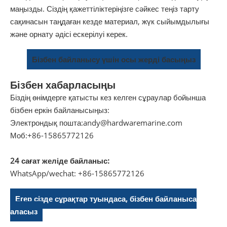
маңызды. Сіздің қажеттіліктеріңізге сәйкес теңіз тарту
сақинасын таңдаған кезде материал, жүк сыйымдылығы
және орнату әдісі ескерілуі керек.
Бізбен байланысу үшін осы жерді басыңыз
Бізбен хабарласыңы
Біздің өнімдерге қатысты кез келген сұраулар бойынша
бізбен еркін байланысыңыз:
Электрондық пошта:
andy@hardwaremarine.com
Моб:
+86-15865772126
24 сағат желіде байланыс:
WhatsApp/wechat: +86-15865772126
Егер сізде сұрақтар туындаса, бізбен байланыса
аласыз