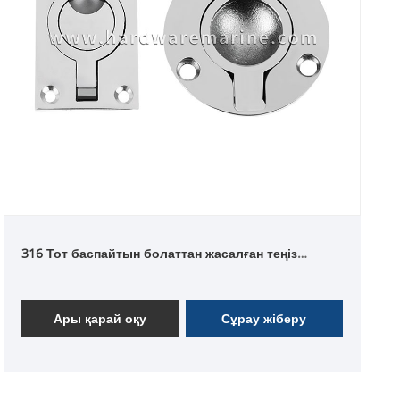
316 Тот баспайтын болаттан жасалған теңіз
жууды көтеру сақинасы
Ары қарай оқу
Сұрау жіберу