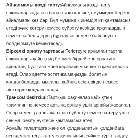
Айналмалы көзді тарту:
Айналмалы көзді тарту
сақиналарында көп бағытты қозғалысқа мүмкіндік беретін
айналмалы көз бар. Бұл мүмкіндік икемділікті қамтамасыз
етеді және көтеру немесе сүйрету кезінде арқандардың
немесе кабельдердің бұралуын немесе байлануын
болдырмауға көмектеседі.
Біркелкі орнату тартпасы:
Тегістеуге арналған тартпа
сақиналары қайықтың бетімен бірдей етіп орнатуға
арналған, бұл таза және қарапайым көріністі қамтамасыз
етеді. Олар әдетте эстетика маңызды болатын
қолданбаларда, мысалы, кабина есіктерінде немесе
люктерде қолданылады.
Трансом бекіткіші:
Тартқыш сақиналар қайықтың
трамплиніне немесе артына орнату үшін арнайы жасалған.
Олар кеменің артқы жағынан сүйрету немесе көтеру үшін
сенімді бекіту нүктесін қамтамасыз етеді.
Арнайы талаптарға және ол қолданылатын қолданбаға
негізделген теңіз тарту сақинасының сәйкес түрін таңдау