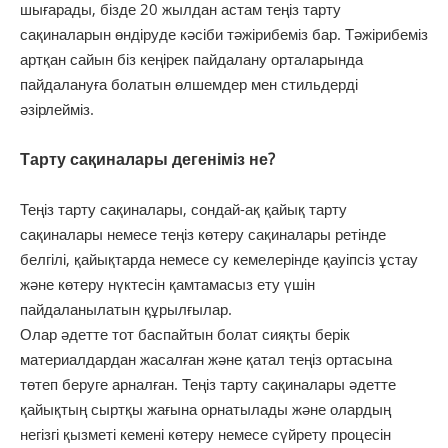
шығарады, бізде 20 жылдан астам теңіз тарту
сақиналарын өндіруде кәсіби тәжірибеміз бар. Тәжірибеміз
артқан сайын біз кеңірек пайдалану орталарында
пайдалануға болатын өлшемдер мен стильдерді
әзірлейміз.
Тарту сақиналары дегеніміз не?
Теңіз тарту сақиналары, сондай-ақ қайық тарту
сақиналары немесе теңіз көтеру сақиналары ретінде
белгілі, қайықтарда немесе су кемелерінде қауіпсіз ұстау
және көтеру нүктесін қамтамасыз ету үшін
пайдаланылатын құрылғылар.
Олар әдетте тот баспайтын болат сияқты берік
материалдардан жасалған және қатал теңіз ортасына
төтеп беруге арналған. Теңіз тарту сақиналары әдетте
қайықтың сыртқы жағына орнатылады және олардың
негізгі қызметі кемені көтеру немесе сүйрету процесін