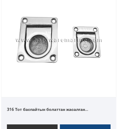
316 Тот баспайтын болаттан жасалған
төртбұрышты тегіс сақиналы тартқыш палуба
люкі шкафтың серіппелі көтергіш ысырмасы