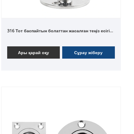
316 Тот баспайтын болаттан жасалған теңіз есігін
тоқтату ұстағышы
Ары қарай оқу
Сұрау жіберу