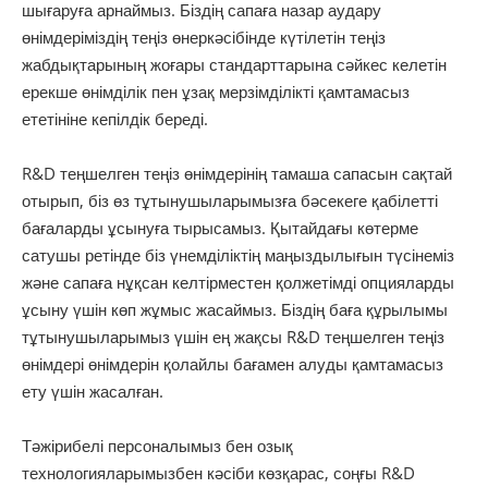
шығаруға арнаймыз. Біздің сапаға назар аудару
өнімдеріміздің теңіз өнеркәсібінде күтілетін теңіз
жабдықтарының жоғары стандарттарына сәйкес келетін
ерекше өнімділік пен ұзақ мерзімділікті қамтамасыз
ететініне кепілдік береді.
R&D теңшелген теңіз өнімдерінің тамаша сапасын сақтай
отырып, біз өз тұтынушыларымызға бәсекеге қабілетті
бағаларды ұсынуға тырысамыз. Қытайдағы көтерме
сатушы ретінде біз үнемділіктің маңыздылығын түсінеміз
және сапаға нұқсан келтірместен қолжетімді опцияларды
ұсыну үшін көп жұмыс жасаймыз. Біздің баға құрылымы
тұтынушыларымыз үшін ең жақсы R&D теңшелген теңіз
өнімдері өнімдерін қолайлы бағамен алуды қамтамасыз
ету үшін жасалған.
Тәжірибелі персоналымыз бен озық
технологияларымызбен кәсіби көзқарас, соңғы R&D