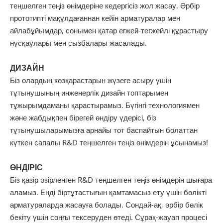
теңшелген теңіз өнімдеріне кедергісіз жол жасау. Әрбір
прототипті мақұлдағаннан кейін арматуралар мен
айлабұйымдар, сонымен қатар егжей-тегжейлі құрастыру
нұсқаулары мен сызбалары жасалады.
ДИЗАЙН
Біз олардың көзқарастарын жүзеге асыру үшін
тұтынушының инженерлік дизайн топтарымен
тұжырымдаманы қарастырамыз. Бүгінгі технологиямен
және жабдықпен бірегей өндіру үдерісі, біз
тұтынушыларымызға арнайы тот баспайтын болаттан
күткен сапалы R&D теңшелген теңіз өнімдерін ұсынамыз!
ӨНДІРІС
Біз қазір әзірленген R&D теңшелген теңіз өнімдерін шығара
аламыз. Енді біртұтастығын қамтамасыз ету үшін бөлікті
арматураларда жасауға болады. Сондай-ақ, әрбір бөлік
бекіту үшін соңғы тексеруден өтеді. Сұрақ-жауап процесі