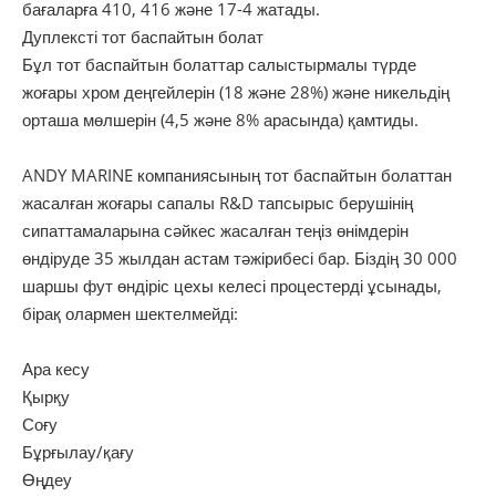
бағаларға 410, 416 және 17-4 жатады.
Дуплексті тот баспайтын болат
Бұл тот баспайтын болаттар салыстырмалы түрде
жоғары хром деңгейлерін (18 және 28%) және никельдің
орташа мөлшерін (4,5 және 8% арасында) қамтиды.
ANDY MARINE компаниясының тот баспайтын болаттан
жасалған жоғары сапалы R&D тапсырыс берушінің
сипаттамаларына сәйкес жасалған теңіз өнімдерін
өндіруде 35 жылдан астам тәжірибесі бар. Біздің 30 000
шаршы фут өндіріс цехы келесі процестерді ұсынады,
бірақ олармен шектелмейді:
Ара кесу
Қырқу
Соғу
Бұрғылау/қағу
Өңдеу