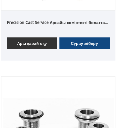
Precision Cast Service Арнайы көміртекті болаттан
легирленген болаттан баспайтын болаттан
жасалған инвестициялық құю бөліктері
Ары қарай оқу
Сұрау жіберу