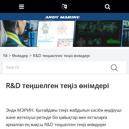
Үй
>
Өнімдер
> R&D теңшелген теңіз өнімдері
R&D теңшелген теңіз өнімдері
Энди МЭРИН. Қытайдағы теңіз жабдығын кәсіби өндіруші
және жеткізуші ретінде біз қайықтар мен яхталарға
арналған ең жақсы R&D теңшелген теңіз өнімдерін