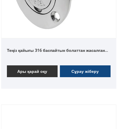
Теңіз қайығы 316 баспайтын болаттан жасалған
палуба толтырғыш
Ары қарай оқу
Сұрау жіберу