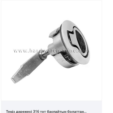
Теңіз дәрежесі 316 тот баспайтын болаттан