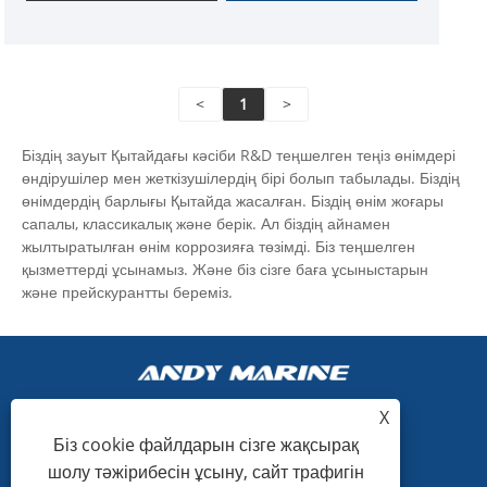
<
1
>
Біздің зауыт Қытайдағы кәсіби R&D теңшелген теңіз өнімдері
өндірушілер мен жеткізушілердің бірі болып табылады. Біздің
өнімдердің барлығы Қытайда жасалған. Біздің өнім жоғары
сапалы, классикалық және берік. Ал біздің айнамен
жылтыратылған өнім коррозияға төзімді. Біз теңшелген
қызметтерді ұсынамыз. Және біз сізге баға ұсыныстарын
және прейскурантты береміз.
X
Біз cookie файлдарын сізге жақсырақ
+86-15865772126
шолу тәжірибесін ұсыну, сайт трафигін