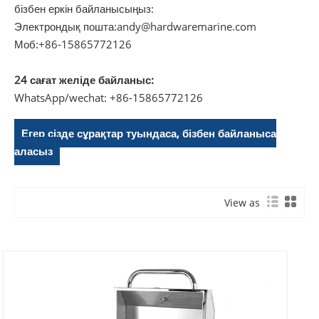
бізбен еркін байланысыңыз:
Электрондық пошта:
andy@hardwaremarine.com
Моб:
+86-15865772126
24 сағат желіде байланыс:
WhatsApp/wechat: +86-15865772126
Егер сізде сұрақтар туындаса, бізбен байланыса
аласыз
View as