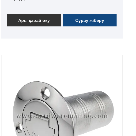
жасалған еден тоғасы люк ысырмасы тегіс
бұрылатын көтеру тұтқасы
Ары қарай оқу
Сұрау жіберу