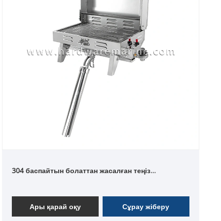
304 баспайтын болаттан жасалған теңіз
портативті газ барбекю грильі
Ары қарай оқу
Сұрау жіберу