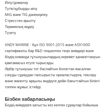
Иілу/домалау
Түтік/құбырды иілу
MIG және TIG дәнекерлеу
Стресстен арылту
Термиялық өңдеу
Түзету
ANDY MARINE - бұл ISO 9001:2015 және AS9100D
сертификаты бар R&D теңшелген теңіз өнімдері және
біздің команда тұтынушылардың керемет қанағаттануын
қамтамасыз етуге тырысады.
Әрбір тұтынушы тот баспайтын болаттан жасалған
соғуды сұраудан тапсырысты орналастыруға, тексеру
және жөнелту арқылы өндіруге дейін бағыттайтын білікті
топпен жұмыс істейді.
Бізбен хабарласыңы
Біздің өнімдерге қатысты кез келген сұраулар бойынша