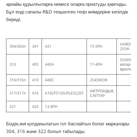
арнайы құрылғыларға немесе оларға орнатуды қамтиды.
Бұл енді сапалы R&D теңшелген теңіз өнімдеріне кепілдік
береді.
HARDWA
304/304л
347
431
15-5PH
255®
SD40®
310
405
440А
17-4PH
аппаратт
құралы
316/316л
410
440С
254SMO®
НИТРОНДЫҚ
317/317л
416
A182F51/DUPLEX2205
САПТАР
321
420
13-8PH
Біздің жиі қолданылатын тот баспайтын болат маркалары
304, 316 және 322 болып табылады.