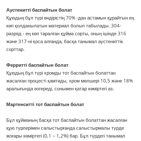
Аустенитті баспайтын болат
Құюдың бұл түрі өндірістің 70% -дан астамын құрайтын ең
көп қолданылатын материал болып табылады. 304-
разряд - ең көп таралған құйма сорты, оның ішінде 316
және 317-ні қоса алғанда, басқа танымал аустениттік
сорттар.
Ферритті баспайтын болат
Құюдың бұл түрі хромды тот баспайтын болаттан
жасалған процесті қамтиды, хром мөлшері 10,5 және 18%
аралығында өзгереді, сонымен қатар көміртегі аз.
Мартенситті тот баспайтын болат
Бұл құйманың басқа тот баспайтын болаттан жасалған
құю түрлерімен салыстырғанда салыстырмалы түрде
жоғары көміртегі (0,1 – 1,2%) бар. Бұл түрдегі танымал