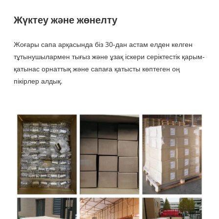
Жүктеу және жөнелту
Жоғары сапа арқасында біз 30-дан астам елден келген
тұтынушылармен тығыз және ұзақ іскери серіктестік қарым-
қатынас орнаттық және сапаға қатысты көптеген оң
пікірлер алдық.