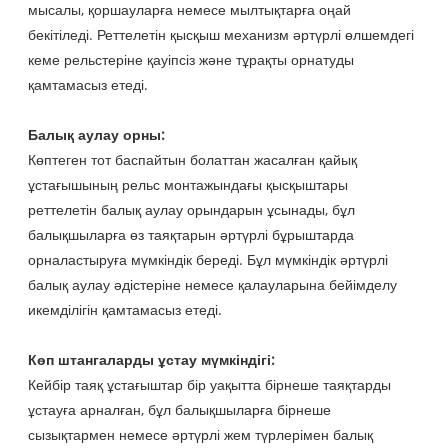
мысалы, қоршауларға немесе мылтықтарға оңай
бекітіледі. Реттелетін қысқыш механизм әртүрлі өлшемдегі
кеме рельстеріне қауіпсіз және тұрақты орнатуды
қамтамасыз етеді.
Балық аулау орны:
Көптеген тот баспайтын болаттан жасалған қайық
ұстағышының рельс монтажындағы қысқыштары
реттелетін балық аулау орындарын ұсынады, бұл
балықшыларға өз таяқтарын әртүрлі бұрыштарда
орналастыруға мүмкіндік береді. Бұл мүмкіндік әртүрлі
балық аулау әдістеріне немесе қалауларына бейімделу
икемділігін қамтамасыз етеді.
Көп штангаларды ұстау мүмкіндігі:
Кейбір таяқ ұстағыштар бір уақытта бірнеше таяқтарды
ұстауға арналған, бұл балықшыларға бірнеше
сызықтармен немесе әртүрлі жем түрлерімен балық