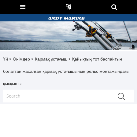
Үй
>
Өнімдер
>
Қармақ ұстағыш
> Қайықтың тот баспайтын
болаттан жасалған қармақ ұстағышының рельс монтажындағы
қысқышы