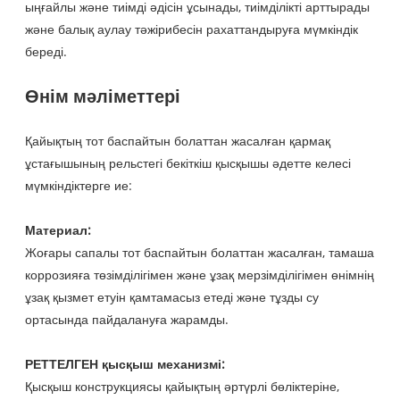
ыңғайлы және тиімді әдісін ұсынады, тиімділікті арттырады
және балық аулау тәжірибесін рахаттандыруға мүмкіндік
береді.
Өнім мәліметтері
Қайықтың тот баспайтын болаттан жасалған қармақ
ұстағышының рельстегі бекіткіш қысқышы әдетте келесі
мүмкіндіктерге ие:
Материал:
Жоғары сапалы тот баспайтын болаттан жасалған, тамаша
коррозияға төзімділігімен және ұзақ мерзімділігімен өнімнің
ұзақ қызмет етуін қамтамасыз етеді және тұзды су
ортасында пайдалануға жарамды.
РЕТТЕЛГЕН қысқыш механизмі:
Қысқыш конструкциясы қайықтың әртүрлі бөліктеріне,