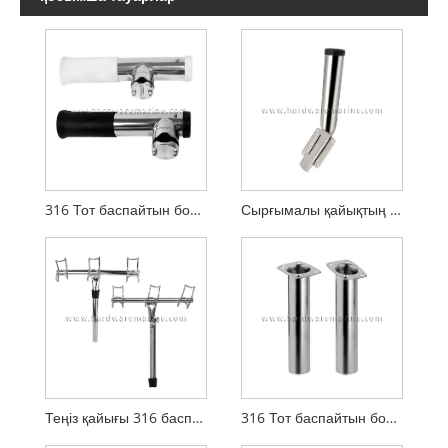
316 Тот баспайтын болаттан жасалған қысқыш, түтік кірістірілген өзек ұстағышқа
Сырғымалы қайықтың қармақ ұстағышы Тот баспайтын болаттан жасалған алынбалы негіз
Теңіз қайығы 316 баспайтын болаттан жасалған үштік сақина реттелетін қармақ ұстағышы
316 Тот баспайтын болаттан жасалған монтаждауға арналған қармақ ұстағышы