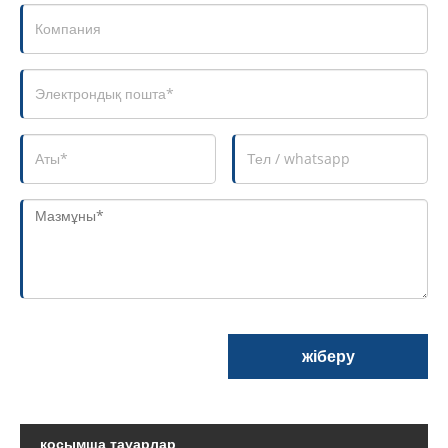
жіберу
қосымша тауарлар