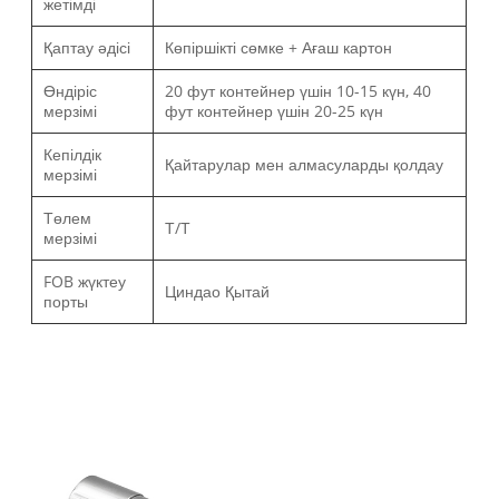
жетімді
Қаптау әдісі
Көпіршікті сөмке + Ағаш картон
Өндіріс
20 фут контейнер үшін 10-15 күн, 40
мерзімі
фут контейнер үшін 20-25 күн
Кепілдік
Қайтарулар мен алмасуларды қолдау
мерзімі
Төлем
Т/Т
мерзімі
FOB жүктеу
Циндао Қытай
порты