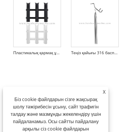
Пластикалық қармақ ұстағышы Теңіз түтіктерін сақтауға арналған сөре тірегі
Теңіз қайығы 316 баспайтын болаттан жасалған бір сақиналы қармақ ұстағышы
X
Біз cookie файлдарын сізге жақсырақ
шолу тәжірибесін ұсыну, сайт трафигін
талдау және мазмұнды жекелендіру үшін
пайдаланамыз. Осы сайтты пайдалану
арқылы сіз cookie файлдарын