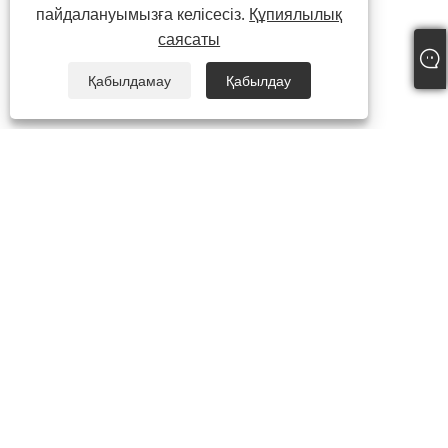
пайдалануымызға келісесіз.
Құпиялылық
саясаты
Қабылдамау
Қабылдау
+86-15865772126
andy@hardwaremarine.com
Авторлық құқық © 2023 Shandong Power Industry және Trade Co.,
Ltd. Барлық құқықтар қорғалған.
Links
Sitemap
RSS
XML
Құпиялылық саясаты