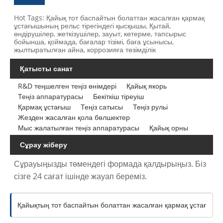
Hot Tags: Қайық тот баспайтын болаттан жасалған қармақ
ұстағышының рельс тірегіндегі қысқышы, Қытай,
өндірушілер, жеткізушілер, зауыт, көтерме, тапсырыс
бойынша, қоймада, бағалар тізімі, баға ұсынысы,
жылтыратылған айна, коррозияға төзімділік
Қатысты санат
R&D теңшелген теңіз өнімдері
Қайық якорь
Теңіз аппаратурасы
Бекіткіш тіреуіш
Қармақ ұстағыш
Теңіз сатысы
Теңіз рульі
Жезден жасалған қола бөлшектер
Мыс жалатылған теңіз аппаратурасы
Қайық орны
Сұрау жіберу
Сұрауыңызды төмендегі формада қалдырыңыз. Біз
сізге 24 сағат ішінде жауап береміз.