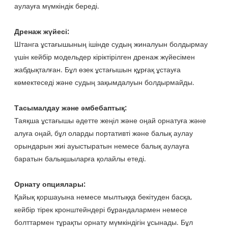
аулауға мүмкіндік береді.
Дренаж жүйесі:
Штанга ұстағышының ішінде судың жиналуын болдырмау
үшін кейбір модельдер кіріктірілген дренаж жүйесімен
жабдықталған. Бұл өзек ұстағышын құрғақ ұстауға
көмектеседі және судың зақымдалуын болдырмайды.
Тасымалдау және әмбебаптық:
Таяқша ұстағышы әдетте жеңіл және оңай орнатуға және
алуға оңай, бұл оларды портативті және балық аулау
орындарын жиі ауыстыратын немесе балық аулауға
баратын балықшыларға қолайлы етеді.
Орнату опциялары:
Қайық қоршауына немесе мылтыққа бекітуден басқа,
кейбір тірек кронштейндері бұрандалармен немесе
болттармен тұрақты орнату мүмкіндігін ұсынады. Бұл