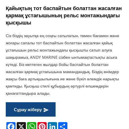
Қайықтың тот баспайтын болаттан жасалған
қармақ ұстағышының рельс монтажындағы
қысқышы
Сіз біздің зауытқа ең соңғы сатылатын, төмен бағамен және
жоғары сапалы тот баспайтын болаттан жасалған қайық
ұстағышын рельс монтажындағы қысқышты сатып алуға
шақырамыз, ANDY MARINE сізбен ынтымақтастықты асыға
күтеді. Біз көптеген жылдар бойы баспайтын болаттан
жасалған қармақ ұстағышына мамандандық. Біздің өнімдер
жақсы баға артықшылығына ие және бүкіл әлемдік нарықты
қамтиды. Қысқыш стилі құбырдың әртүрлі өлшемдерін
қанағаттандыра алады.
Сұрау жіберу
Facebook
X
WhatsApp
Pinterest
LinkedIn
Share