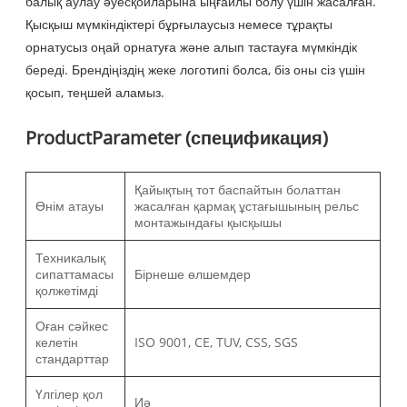
балық аулау әуесқойларына ыңғайлы болу үшін жасалған.
Қысқыш мүмкіндіктері бұрғылаусыз немесе тұрақты
орнатусыз оңай орнатуға және алып тастауға мүмкіндік
береді. Брендіңіздің жеке логотипі болса, біз оны сіз үшін
қосып, теңшей аламыз.
ProductParameter (спецификация)
Қайықтың тот баспайтын болаттан
Өнім атауы
жасалған қармақ ұстағышының рельс
монтажындағы қысқышы
Техникалық
сипаттамасы
Бірнеше өлшемдер
қолжетімді
Оған сәйкес
келетін
ISO 9001, CE, TUV, CSS, SGS
стандарттар
Үлгілер қол
Иә