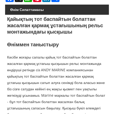
Өнім Сипаттамасы
Қайықтың тот баспайтын болаттан
жасалған қармақ ұстағышының рельс
монтажындағы қысқышы
Өніммен таныстыру
Кәсіби жоғары сапалы қайық тот баспайтын болаттан
жасалған қармақ ұстағыш қысқышын рельс монтажында
өндіруші ретінде сіз ANDY MARINE компаниясынан
қайықтың тот баспайтын болаттан жасалған қармақ
ұстағыш қысқышын сатып алуға сенімді бола аласыз және
біз сізге сатудан кейінгі ең жақсы қызмет пен уақтылы
жеткізуді ұсынамыз. Marine маркалы тот баспайтын болат
- бұл тот баспайтын болаттан жасалған балық
ұстағышының сапасын бақылау. Қысқыш бүкіл әлемдегі