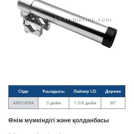
Co
де
Ұзындығы
Лайнер I.D.
Дәреже
AMS1409A
9 дюйм
1-5/8 дюйм
90°
Өнім мүмкіндігі және қолданбасы