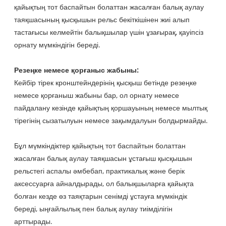
қайықтың тот баспайтын болаттан жасалған балық аулау
таяқшасының қысқышын рельс бекіткішінен жиі алып
тастағысы келмейтін балықшылар үшін ұзағырақ, қауіпсіз
орнату мүмкіндігін береді.
Резеңке немесе қорғаныс жабыны:
Кейбір тірек кронштейндерінің қысқыш бетінде резеңке
немесе қорғаныш жабыны бар, ол орнату немесе
пайдалану кезінде қайықтың қоршауының немесе мылтық
тірегінің сызатылуын немесе зақымдалуын болдырмайды.
Бұл мүмкіндіктер қайықтың тот баспайтын болаттан
жасалған балық аулау таяқшасын ұстағыш қысқышын
рельстегі аспалы әмбебап, практикалық және берік
аксессуарға айналдырады, ол балықшыларға қайықта
болған кезде өз таяқтарын сенімді ұстауға мүмкіндік
береді, ыңғайлылық пен балық аулау тиімділігін
арттырады.