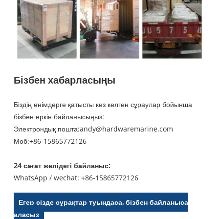
Бізбен хабарласыңы
Біздің өнімдерге қатысты кез келген сұраулар бойынша
бізбен еркін байланысыңыз:
Электрондық пошта:
andy@hardwaremarine.com
Моб:
+86-15865772126
24 сағат желідегі байланыс:
WhatsApp / wechat: +86-15865772126
Егер сізде сұрақтар туындаса, бізбен байланыса
аласыз