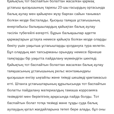
Қайықтың тот баспайтын болаттан жасалған қармақ
ұстағыш қысқышының тарихы 20-шы ғасырдың ортасында
балық аулау мен қайықпен жүзу барған сайын танымал
болған кезде басталады. Қысқыш таяқша ұстағышының
өнертабысы балықшылардың қайықтан балық аулау
тәсілін түбегейлі өзгертті. Бұрын балықшылар әдетте
қармақтарын ұстауға немесе қайықта болған кезде оларды
бекіту үшін уақытша ұстағыштарды қолдануға тура келетін.
Бұл олардың көп тапсырманы орындау немесе бірнеше
таяқтарды бір уақытта пайдалану мүмкіндігін шектеді.
Қайықтың тот баспайтын болаттан жасалған балық аулау
таяқшасының ұстағышының рельс монтажындағы
қысқышын енгізу ыңғайлы және тиімді шешімді қамтамасыз
етті. Штанга ұстағыштарының құрылысында тот баспайтын
болатты пайдалану материалдың тамаша коррозияға
төзімділігі мен беріктігінің арқасында пайда болды. Тот
баспайтын болат тотқа төзімді және тұзды суда балық
аулаудың қатал жағдайларына төтеп бере алады, бұл оны