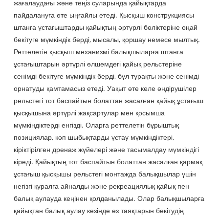
жағалаудағы және теңіз суларында қайықтарда
пайдалануға өте ыңғайлы етеді. Қысқыш конструкциясы
штанга ұстағыштарды қайықтың әртүрлі бөліктеріне оңай
бекітуге мүмкіндік берді, мысалы, қоршау немесе мылтық.
Реттелетін қысқыш механизмі балықшыларға штанга
ұстағыштарын әртүрлі өлшемдегі қайық рельстеріне
сенімді бекітуге мүмкіндік берді, бұл тұрақты және сенімді
орнатуды қамтамасыз етеді. Уақыт өте келе өндірушілер
рельстегі тот баспайтын болаттан жасалған қайық ұстағыш
қысқышына әртүрлі жақсартулар мен қосымша
мүмкіндіктерді енгізді. Оларға реттелетін бұрыштық
позициялар, көп шыбықтарды ұстау мүмкіндіктері,
кіріктірілген дренаж жүйелері және тасымалдау мүмкіндігі
кіреді. Қайықтың тот баспайтын болаттан жасалған қармақ
ұстағыш қысқышы рельстегі монтажда балықшылар үшін
негізгі құралға айналды және рекреациялық қайық пен
балық аулауда кеңінен қолданылады. Олар балықшыларға
қайықтан балық аулау кезінде өз таяқтарын бекітудің