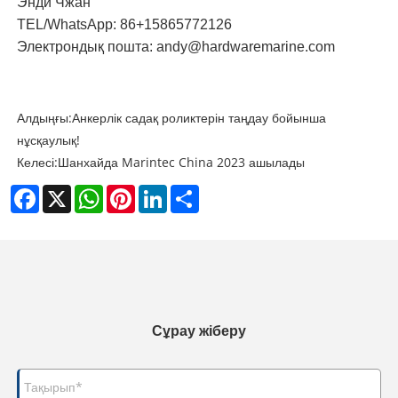
Энди Чжан
TEL/WhatsApp: 86+15865772126
Электрондық пошта: andy@hardwaremarine.com
Алдыңғы:
Анкерлік садақ роликтерін таңдау бойынша
нұсқаулық!
Келесі:
Шанхайда Marintec China 2023 ашылады
Facebook
X
WhatsApp
Pinterest
LinkedIn
Share
Сұрау жіберу