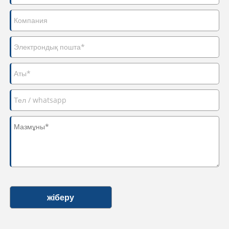
жіберу