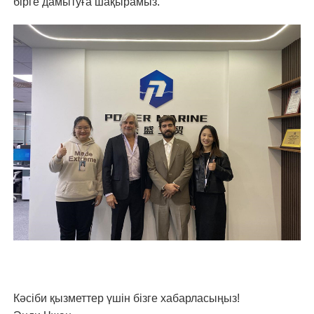
бірге дамытуға шақырамыз.
Кәсіби қызметтер үшін бізге хабарласыңыз!