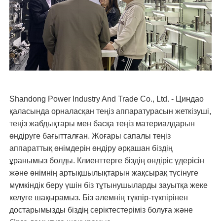
Shandong Power Industry And Trade Co., Ltd. - Циндао
қаласында орналасқан теңіз аппаратурасын жеткізуші,
теңіз жабдықтары мен басқа теңіз материалдарын
өндіруге бағытталған. Жоғары сапалы теңіз
аппараттық өнімдерін өндіру әрқашан біздің
ұранымыз болды. Клиенттерге біздің өндіріс үдерісін
және өнімнің артықшылықтарын жақсырақ түсінуге
мүмкіндік беру үшін біз тұтынушыларды зауытқа жеке
келуге шақырамыз. Біз әлемнің түкпір-түкпірінен
достарымызды біздің серіктестеріміз болуға және