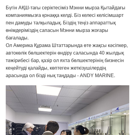
Бүгін АҚШ-тағы серіктесіміз Мэнни мырза Қытайдағы
компаниямызға қонаққа келді. Біз келесі келісімшарт
пен дамуды талқыладық. Біздің теңіз аппараттық
өнімдеріміздің сапасын Мэнни мырза жоғары
бағалады.
Ол Америка Құрама Штаттарында өте жақсы кәсіпкер,
автокөлік бөлшектерін өндіру саласында 40 жылдық
тәжірибесі бар, қазір ол яхта бөлшектерінің бизнесін
кеңейтуді қалайды, көптеген жеткізушілердің
арасында ол бізді нық таңдады - ANDY MARINE.