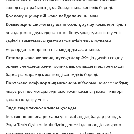
зиянды ауа-райының қолайсыздығына кепілдік береді.
Қолдану сценарийі және пайдаланушы мәні
Коммерциялық жеткізу және балық аулау кемелері:
Күшті
ағындар мен дауылдарға төтеп беру, ұзақ жұмыс істеу үшін
қауіпсіз анықтаманы қамтамасыз етіңіз және күтпеген
жерлерден келтірілген шығындарды азайтыңыз.
Яхталар және желкенді әуесқойлар:
Жеңіл дизайн сақтау
орнын үнемдейді және тропикалық сулардағы экстремалды
барлауға жарамды, желкенді сенімділік береді.
Порт және оффшорлық инженерия:
Учорма немесе жабдық
якорь ретінде жоғары жүктеме техникасының қажеттіліктерін
қанағаттандыру үшін.
Энди теңіз технологиясы қосады
Бекіткіштің инновациялары үшін жаһандық бағдар ретінде,
Энди Теңіз бүкіл өнімнің бүкіл деңгейінде «нөлдік ымыраға
ымыраға келу» түсінігін қолданады. Бұл Брюс якоры CE