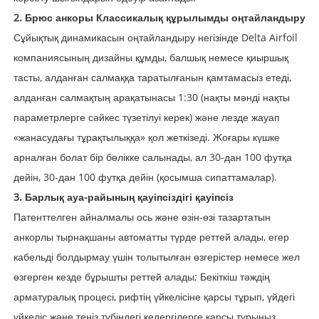
2. Брюс анкоры Классикалық құрылымды оңтайландыру
Сұйықтық динамикасын оңтайландыру негізінде Delta Airfoil
компаниясының дизайны құмды, балшық немесе қиыршық
тасты, алданған салмаққа таратылғанын қамтамасыз етеді,
алданған салмақтың арақатынасы 1:30 (нақты мәнді нақты
параметрлерге сәйкес түзетілуі керек) және лезде жауап
«жанасудағы тұрақтылыққа» қол жеткізеді. Жоғары күшке
арналған болат бір бөлікке салынады, ал 30-дан 100 футқа
дейін, 30-дан 100 футқа дейін (қосымша сипаттамалар).
3. Барлық ауа-райының қауіпсіздігі қауіпсіз
Патенттелген айналмалы ось және өзін-өзі тазартатын
анкорлы тырнақшаны автоматты түрде реттей алады, егер
кабельді болдырмау үшін толытылған өзгерістер немесе жел
өзгерген кезде бұрышты реттей алады; Бекіткіш тәждің
арматуралық процесі, рифтің үйкелісіне қарсы тұрып, үйдегі
үйкеліс және теңіз түбіндегі кедергілерге қарсы тұрыңыз,