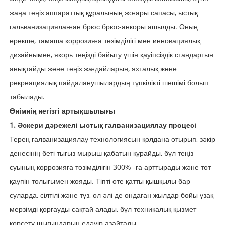
жаңа теңіз аппараттық құралының жоғары сапасы, ыстық
гальванизацияланған брюс брюс-анкоры ашылды. Оның
ерекше, тамаша коррозияға төзімділігі мен инновациялық
дизайнымен, якорь теңізді байыту үшін қауіпсіздік стандартын
анықтайды және теңіз жағдайларын, яхталық және
рекреациялық пайдаланушылардың түпкілікті шешімі болып
табылады.
Өнімнің негізгі артықшылығы
1. Әскери дәрежелі ыстық галванизациялау процесі
Терең галванизациялау технологиясын қолдана отырып, зәкір
денесінің беті тығыз мырыш қабатын құрайды, бұл теңіз
суының коррозияға төзімділігін 300% -ға арттырады және тот
қаупін толығымен жояды. Тіпті өте қатты қышқылы бар
суларда, сілтілі және тұз, ол әлі де ондаған жылдар бойы ұзақ
мерзімді қорғауды сақтай алады, бұл техникалық қызмет
көрсету шығындарын едәуір азайтады.