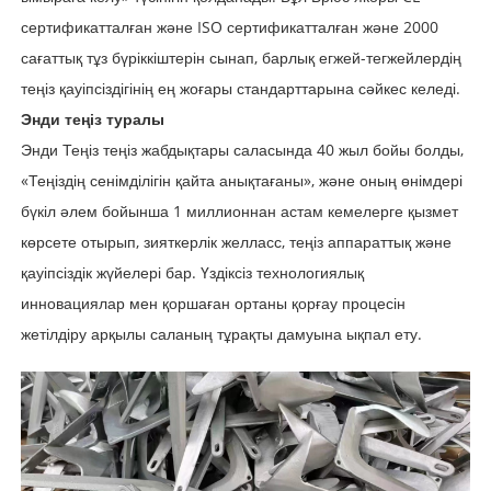
сертификатталған және ISO сертификатталған және 2000
сағаттық тұз бүріккіштерін сынап, барлық егжей-тегжейлердің
теңіз қауіпсіздігінің ең жоғары стандарттарына сәйкес келеді.
Энди теңіз туралы
Энди Теңіз теңіз жабдықтары саласында 40 жыл бойы болды,
«Теңіздің сенімділігін қайта анықтағаны», және оның өнімдері
бүкіл әлем бойынша 1 миллионнан астам кемелерге қызмет
көрсете отырып, зияткерлік желласс, теңіз аппараттық және
қауіпсіздік жүйелері бар. Үздіксіз технологиялық
инновациялар мен қоршаған ортаны қорғау процесін
жетілдіру арқылы саланың тұрақты дамуына ықпал ету.