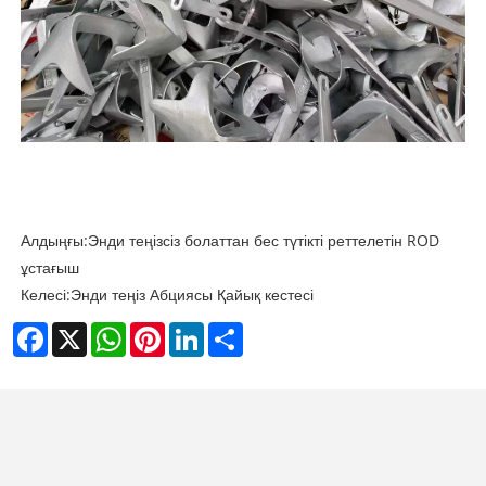
Алдыңғы:
Энди теңізсіз болаттан бес түтікті реттелетін ROD
ұстағыш
Келесі:
Энди теңіз Абциясы Қайық кестесі
Facebook
X
WhatsApp
Pinterest
LinkedIn
Share