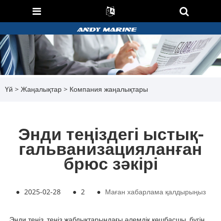
Үй
>
Жаңалықтар
>
Компания жаңалықтары
Энди теңіздегі ыстық-
гальванизацияланған
брюс зәкірі
●
2025-02-28
●
2
●
Маған хабарлама қалдырыңыз
Энди теңіз, теңіз жабдықтарындағы әлемдік көшбасшы, бүгін