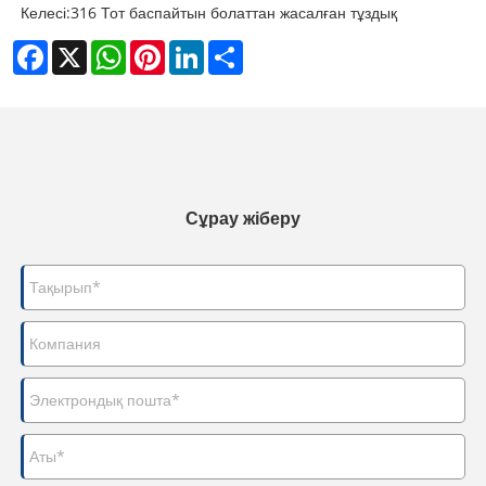
Келесі:
316 Тот баспайтын болаттан жасалған тұздық
Facebook
X
WhatsApp
Pinterest
LinkedIn
Share
Сұрау жіберу