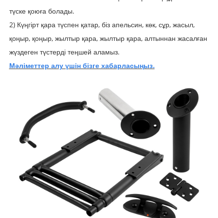
түске қоюға болады.
2) Күңгірт қара түспен қатар, біз апельсин, көк, сұр, жасыл,
қоңыр, қоңыр, жылтыр қара, жылтыр қара, алтыннан жасалған
жүздеген түстерді теңшей аламыз.
Мәліметтер алу үшін бізге хабарласыңыз.