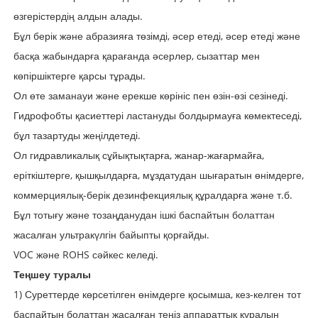
өзгерістердің алдын алады.
Бұл берік және абразияға төзімді, әсер етеді, әсер етеді және
басқа жабындарға қарағанда әсерлер, сызаттар мен
көпіршіктерге қарсы тұрады.
Ол өте заманауи және ерекше көрініс пен өзін-өзі сезінеді.
Гидрофобты қасиеттері ластануды болдырмауға көмектеседі,
бұл тазартуды жеңілдетеді.
Ол гидравликалық сұйықтықтарға, жанар-жағармайға,
еріткіштерге, қышқылдарға, мұздатудан шығаратын өнімдерге,
коммерциялық-берік дезинфекциялық құралдарға және т.б.
Бұл тотығу және тозаңданудан ішкі баспайтын болаттан
жасалған ультракүлгін байыпты қорғайды.
VOC және ROHS сәйкес келеді.
Теңшеу туралы
1) Суреттерде көрсетілген өнімдерге қосымша, кез-келген тот
баспайтын болаттан жасалған теңіз аппараттық құралын