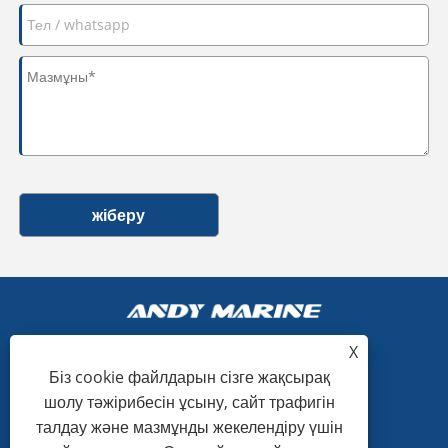
жіберу
X
Біз cookie файлдарын сізге жақсырақ
+86-15865772126
шолу тәжірибесін ұсыну, сайт трафигін
талдау және мазмұнды жекелендіру үшін
andy@hardwaremarine.com