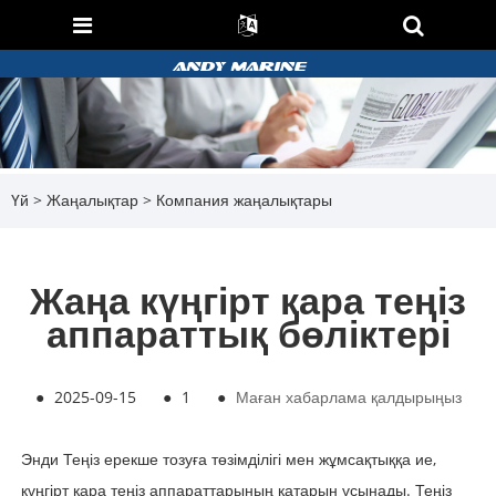
Үй
>
Жаңалықтар
>
Компания жаңалықтары
Жаңа күңгірт қара теңіз
аппараттық бөліктері
●
2025-09-15
●
1
●
Маған хабарлама қалдырыңыз
Энди Теңіз ерекше тозуға төзімділігі мен жұмсақтыққа ие,
күңгірт қара теңіз аппараттарының қатарын ұсынады. Теңіз