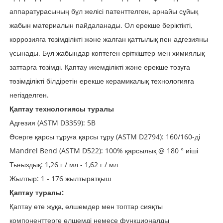
аппаратурасының бұл желісі патенттелген, арнайы сұйық
жабын материалын пайдаланады. Ол ерекше беріктікті,
коррозияға төзімділікті және жалған қаттылық пен адгезияны
ұсынады. Бұл жабындар көптеген еріткіштер мен химиялық
заттарға төзімді. Қаптау икемділікті және ерекше тозуға
төзімділікті білдіретін ерекше керамикалық технологияға
негізделген.
Қаптау технологиясы туралы
Адгезия (ASTM D3359): 5B
Әсерге қарсы тұруға қарсы тұру (ASTM D2794): 160/160-ді
Mandrel Bend (ASTM D522): 100% қарсылық @ 180 ° иіші
Тығыздық: 1,26 г / мл - 1,62 г / мл
Жылтыр: 1 - 176 жылтыратқыш
Қаптау туралы:
Қаптау өте жұқа, өлшемдер мен топтар сияқты
компоненттерге өлшемді немесе функционалды