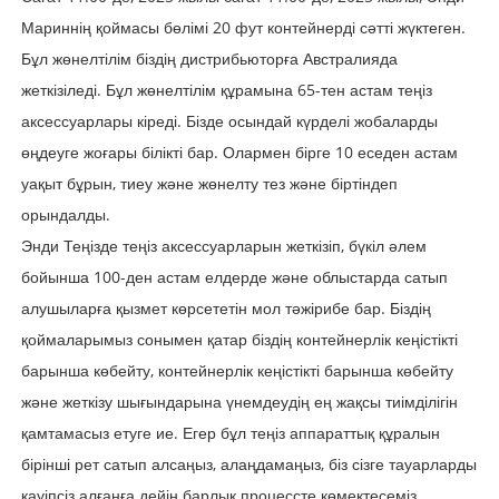
Мариннің қоймасы бөлімі 20 фут контейнерді сәтті жүктеген.
Бұл жөнелтілім біздің дистрибьюторға Австралияда
жеткізіледі. Бұл жөнелтілім құрамына 65-тен астам теңіз
аксессуарлары кіреді. Бізде осындай күрделі жобаларды
өңдеуге жоғары білікті бар. Олармен бірге 10 еседен астам
уақыт бұрын, тиеу және жөнелту тез және біртіндеп
орындалды.
Энди Теңізде теңіз аксессуарларын жеткізіп, бүкіл әлем
бойынша 100-ден астам елдерде және облыстарда сатып
алушыларға қызмет көрсететін мол тәжірибе бар. Біздің
қоймаларымыз сонымен қатар біздің контейнерлік кеңістікті
барынша көбейту, контейнерлік кеңістікті барынша көбейту
және жеткізу шығындарына үнемдеудің ең жақсы тиімділігін
қамтамасыз етуге ие. Егер бұл теңіз аппараттық құралын
бірінші рет сатып алсаңыз, алаңдамаңыз, біз сізге тауарларды
қауіпсіз алғанға дейін барлық процессте көмектесеміз.