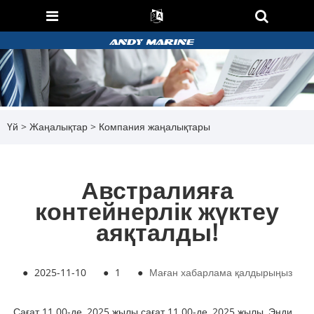
Үй
>
Жаңалықтар
>
Компания жаңалықтары
Австралияға
контейнерлік жүктеу
аяқталды!
●
2025-11-10
●
1
●
Маған хабарлама қалдырыңыз
Сағат 11.00-де, 2025 жылы сағат 11.00-де, 2025 жылы, Энди