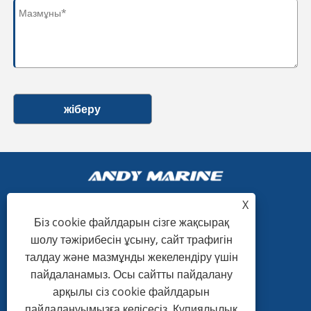
жіберу
X
Біз cookie файлдарын сізге жақсырақ
+86-15865772126
шолу тәжірибесін ұсыну, сайт трафигін
талдау және мазмұнды жекелендіру үшін
andy@hardwaremarine.com
пайдаланамыз. Осы сайтты пайдалану
арқылы сіз cookie файлдарын
пайдалануымызға келісесіз.
Құпиялылық