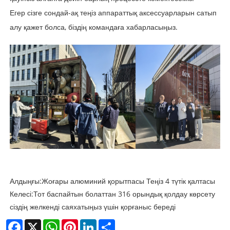
Егер сізге сондай-ақ теңіз аппараттық аксессуарларын сатып
алу қажет болса, біздің командаға хабарласыңыз.
Алдыңғы:
Жоғары алюминий қорытпасы Теңіз 4 түтік қалтасы
Келесі:
Тот баспайтын болаттан 316 орындық қолдау көрсету
сіздің желкенді саяхатыңыз үшін қорғаныс береді
Facebook
X
WhatsApp
Pinterest
LinkedIn
Share